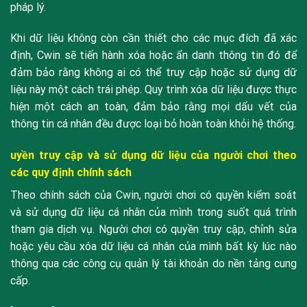
pháp lý.
Khi dữ liệu không còn cần thiết cho các mục đích đã xác
định, Cwin sẽ tiến hành xóa hoặc ẩn danh thông tin đó để
đảm bảo rằng không ai có thể truy cập hoặc sử dụng dữ
liệu này một cách trái phép. Quy trình xóa dữ liệu được thực
hiện một cách an toàn, đảm bảo rằng mọi dấu vết của
thông tin cá nhân đều được loại bỏ hoàn toàn khỏi hệ thống.
uyền truy cập và sử dụng dữ liệu của người chơi theo
các quy định chính sách
Theo chính sách của Cwin, người chơi có quyền kiểm soát
và sử dụng dữ liệu cá nhân của mình trong suốt quá trình
tham gia dịch vụ. Người chơi có quyền truy cập, chỉnh sửa
hoặc yêu cầu xóa dữ liệu cá nhân của mình bất kỳ lúc nào
thông qua các công cụ quản lý tài khoản do nền tảng cung
cấp.