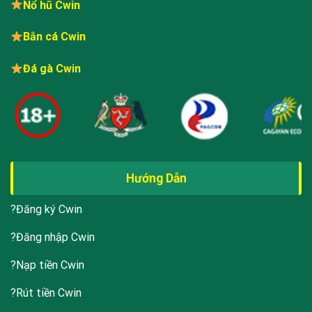
Nổ hũ Cwin
Bắn cá Cwin
Đá gà Cwin
Hướng Dẫn
?Đăng ký Cwin
?Đăng nhập Cwin
?Nạp tiền Cwin
?Rút tiền Cwin