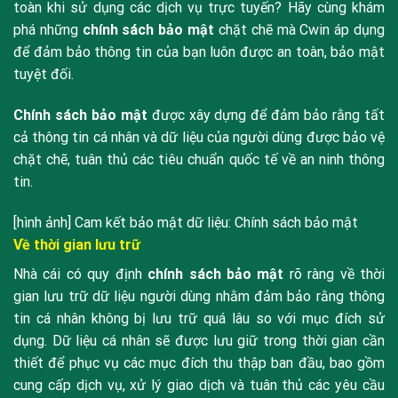
toàn khi sử dụng các dịch vụ trực tuyến? Hãy cùng khám
phá những
chính sách bảo mật
chặt chẽ mà Cwin áp dụng
để đảm bảo thông tin của bạn luôn được an toàn, bảo mật
tuyệt đối.
Chính sách bảo mật
được xây dựng để đảm bảo rằng tất
cả thông tin cá nhân và dữ liệu của người dùng được bảo vệ
chặt chẽ, tuân thủ các tiêu chuẩn quốc tế về an ninh thông
tin.
[hình ảnh] Cam kết bảo mật dữ liệu: Chính sách bảo mật
Về thời gian lưu trữ
Nhà cái có quy định
chính sách bảo mật
rõ ràng về thời
gian lưu trữ dữ liệu người dùng nhằm đảm bảo rằng thông
tin cá nhân không bị lưu trữ quá lâu so với mục đích sử
dụng. Dữ liệu cá nhân sẽ được lưu giữ trong thời gian cần
thiết để phục vụ các mục đích thu thập ban đầu, bao gồm
cung cấp dịch vụ, xử lý giao dịch và tuân thủ các yêu cầu