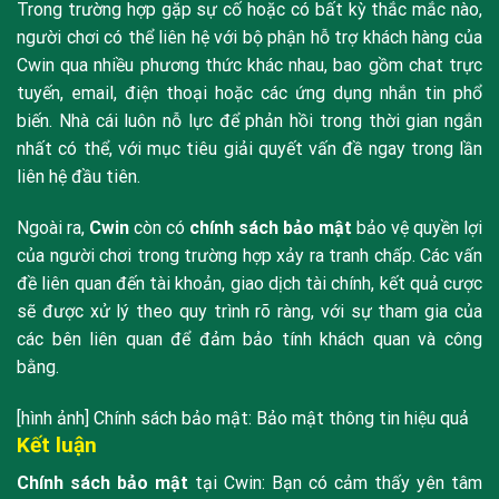
Trong trường hợp gặp sự cố hoặc có bất kỳ thắc mắc nào,
người chơi có thể liên hệ với bộ phận hỗ trợ khách hàng của
Cwin qua nhiều phương thức khác nhau, bao gồm chat trực
tuyến, email, điện thoại hoặc các ứng dụng nhắn tin phổ
biến. Nhà cái luôn nỗ lực để phản hồi trong thời gian ngắn
nhất có thể, với mục tiêu giải quyết vấn đề ngay trong lần
liên hệ đầu tiên.
Ngoài ra,
Cwin
còn có
chính sách bảo mật
bảo vệ quyền lợi
của người chơi trong trường hợp xảy ra tranh chấp. Các vấn
đề liên quan đến tài khoản, giao dịch tài chính, kết quả cược
sẽ được xử lý theo quy trình rõ ràng, với sự tham gia của
các bên liên quan để đảm bảo tính khách quan và công
bằng.
[hình ảnh] Chính sách bảo mật: Bảo mật thông tin hiệu quả
Kết luận
Chính sách bảo mật
tại Cwin: Bạn có cảm thấy yên tâm