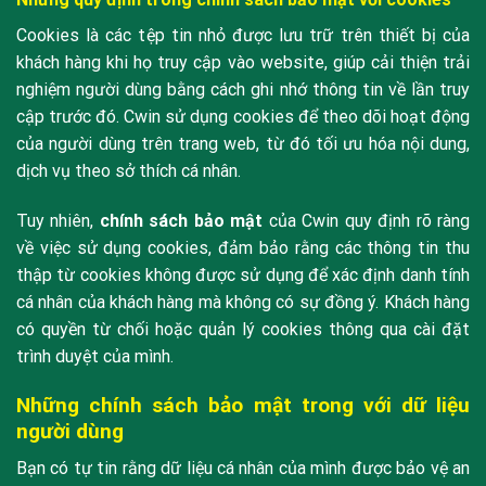
Cookies là các tệp tin nhỏ được lưu trữ trên thiết bị của
khách hàng khi họ truy cập vào website, giúp cải thiện trải
nghiệm người dùng bằng cách ghi nhớ thông tin về lần truy
cập trước đó. Cwin sử dụng cookies để theo dõi hoạt động
của người dùng trên trang web, từ đó tối ưu hóa nội dung,
dịch vụ theo sở thích cá nhân.
Tuy nhiên,
chính sách bảo mật
của Cwin quy định rõ ràng
về việc sử dụng cookies, đảm bảo rằng các thông tin thu
thập từ cookies không được sử dụng để xác định danh tính
cá nhân của khách hàng mà không có sự đồng ý. Khách hàng
có quyền từ chối hoặc quản lý cookies thông qua cài đặt
trình duyệt của mình.
Những chính sách bảo mật trong với dữ liệu
người dùng
Bạn có tự tin rằng dữ liệu cá nhân của mình được bảo vệ an