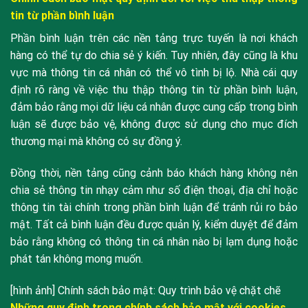
tin từ phần bình luận
Phần bình luận trên các nền tảng trực tuyến là nơi khách
hàng có thể tự do chia sẻ ý kiến. Tuy nhiên, đây cũng là khu
vực mà thông tin cá nhân có thể vô tình bị lộ. Nhà cái quy
định rõ ràng về việc thu thập thông tin từ phần bình luận,
đảm bảo rằng mọi dữ liệu cá nhân được cung cấp trong bình
luận sẽ được bảo vệ, không được sử dụng cho mục đích
thương mại mà không có sự đồng ý.
Đồng thời, nền tảng cũng cảnh báo khách hàng không nên
chia sẻ thông tin nhạy cảm như số điện thoại, địa chỉ hoặc
thông tin tài chính trong phần bình luận để tránh rủi ro bảo
mật. Tất cả bình luận đều được quản lý, kiểm duyệt để đảm
bảo rằng không có thông tin cá nhân nào bị lạm dụng hoặc
phát tán không mong muốn.
[hình ảnh] Chính sách bảo mật: Quy trình bảo vệ chặt chẽ
Những quy định trong chính sách bảo mật với cookies