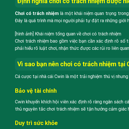
Định nghĩa chơi có trách nhiệm được hiể
Chơi có trách nhiệm
là một khái niệm quan trọng trong
Đây là quá trình mà mọi người phải tự đặt ra những giới
[hình ảnh] Khái niệm tổng quan về chơi có trách nhiệm
Chơi trách nhiệm bao gồm việc bạn cần xác định rõ số t
phải hiểu rõ luật chơi, nhận thức được các rủi ro liên q
Vì sao bạn nên chơi có trách nhiệm tại
Cá cược tại nhà cái Cwin là một trải nghiệm thú vị nhưn
Bảo vệ tài chính
Cwin khuyến khích hội viên xác định rõ ràng ngân sách c
thủ nguyên tắc chơi trách nhiệm sẽ tận hưởng cảm giác hồ
Duy trì sức khỏe