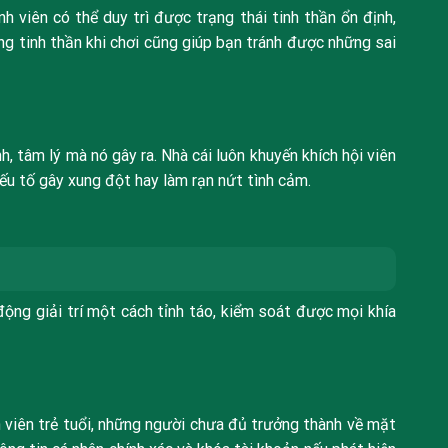
ành viên có thể duy trì được trạng thái tinh thần ổn định,
ững tinh thần khi chơi cũng giúp bạn tránh được những sai
, tâm lý mà nó gây ra. Nhà cái luôn khuyến khích hội viên
yếu tố gây xung đột hay làm rạn nứt tình cảm.
ộng giải trí một cách tỉnh táo, kiểm soát được mọi khía
h viên trẻ tuổi, những người chưa đủ trưởng thành về mặt