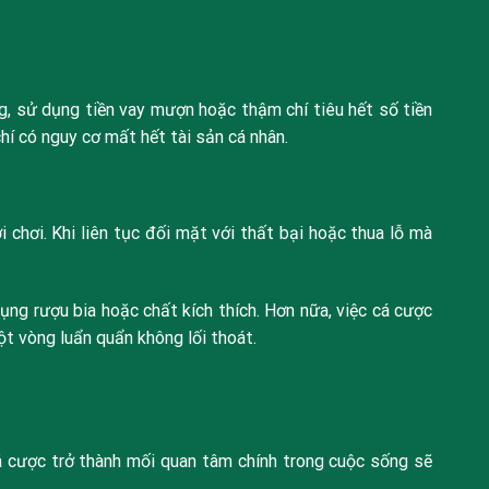
g, sử dụng tiền vay mượn hoặc thậm chí tiêu hết số tiền
hí có nguy cơ mất hết tài sản cá nhân.
chơi. Khi liên tục đối mặt với thất bại hoặc thua lỗ mà
ng rượu bia hoặc chất kích thích. Hơn nữa, việc cá cược
ột vòng luẩn quẩn không lối thoát.
cá cược trở thành mối quan tâm chính trong cuộc sống sẽ