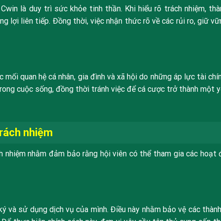
 Cwin là duy trì sức khỏe tinh thần. Khi hiểu rõ trách nhiệm, th
 lợi liên tiếp. Đồng thời, việc nhận thức rõ về các rủi ro, giữ v
mối quan hệ cá nhân, gia đình và xã hội do những áp lực tài chính
 trong cuộc sống, đồng thời tránh việc để cá cược trở thành một 
trách nhiệm
ch nhiệm nhằm đảm bảo rằng hội viên có thể tham gia các hoạt đ
 ký và sử dụng dịch vụ của mình. Điều này nhằm bảo vệ các thàn