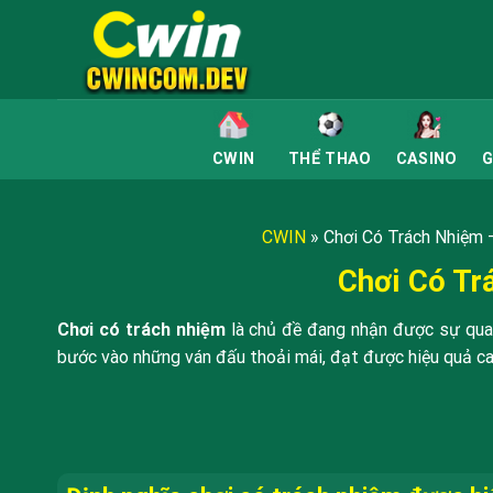
Skip
to
content
CWIN
THỂ THAO
CASINO
G
CWIN
»
Chơi Có Trách Nhiệm
Chơi Có Tr
Chơi có trách nhiệm
là chủ đề đang nhận được sự qua
bước vào những ván đấu thoải mái, đạt được hiệu quả ca