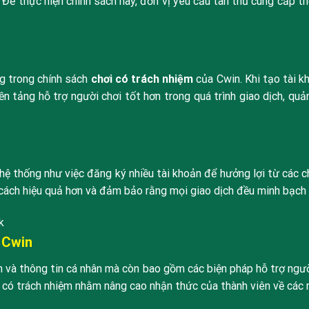
 Để thực hiện chính sách này, đơn vị yêu cầu tân thủ cung cấp th
ng trong chính sách
chơi có trách nhiệm
của Cwin. Khi tạo tài k
n tảng hỗ trợ người chơi tốt hơn trong quá trình giao dịch, quả
 thống như việc đăng ký nhiều tài khoản để hưởng lợi từ các ch
 cách hiệu quả hơn và đảm bảo rằng mọi giao dịch đều minh bạch 
k
i Cwin
ản và thông tin cá nhân mà còn bao gồm các biện pháp hỗ trợ ngư
c có trách nhiệm nhằm nâng cao nhận thức của thành viên về các r