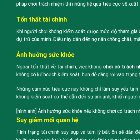
pháp chơi trách nhiệm thì những hệ quả tiêu cực sẽ xuất 
Tổn thất tài chính
Khi người chơi không kiểm soát được mức độ tham gia cá
dự trữ của mình. Điều này dẫn đến nợ nần chồng chất, mấ
Ảnh hưởng sức khỏe
Ngoài tổn thất về tài chính, việc không
chơi có trách 
không có kế hoạch kiểm soát, bạn dễ dàng rơi vào trạng 
Những cảm xúc tiêu cực này không chỉ làm suy yếu tinh 
không kiểm soát có thể dẫn đến sự ám ảnh, khiến người ch
[hình ảnh] Ảnh hưởng sức khỏe nếu không chơi có trách 
Suy giảm mối quan hệ
Tình trạng tài chính suy sụp và tâm lý bất ổn sẽ dẫn đ
khiến mọi người lơ là trách nhiệm gia đình, công việc và 