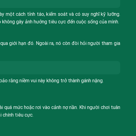
y một cách tỉnh táo, kiểm soát và có suy nghĩ kỹ lưỡng.
 nó không gây ảnh hưởng tiêu cực đến cuộc sống của mình.
ua giới hạn đó. Ngoài ra, nó còn đòi hỏi người tham gia
bảo rằng niềm vui này không trở thành gánh nặng.
ài quá mức hoặc rơi vào cảnh nợ nần. Khi người chơi tuân
 chính tiêu cực.