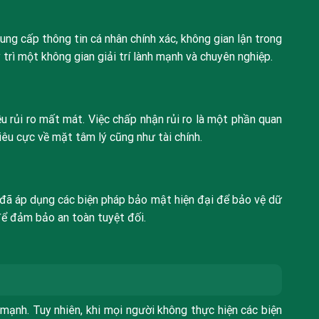
ng cấp thông tin cá nhân chính xác, không gian lận trong
trì một không gian giải trí lành mạnh và chuyên nghiệp.
u rủi ro mất mát. Việc chấp nhận rủi ro là một phần quan
iêu cực về mặt tâm lý cũng như tài chính.
i đã áp dụng các biện pháp bảo mật hiện đại để bảo vệ dữ
 để đảm bảo an toàn tuyệt đối.
mạnh. Tuy nhiên, khi mọi người không thực hiện các biện