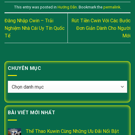
This entry was posted in
Hướng Dẫn
. Bookmark the
permalink
.
Đăng Nhập Cwin – Trải
Rút Tiền Cwin Với Các Bước
Nghiệm Nhà Cái Uy Tín Quốc
Đơn Giản Dành Cho Người
Tế
Mới
CHUYÊN MỤC
Chuyên
Mục
BÀI VIẾT MỚI NHẤT
Thể Thao Kuwin Cùng Những Ưu Đãi Nổi Bật
27