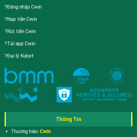
?Đăng nhập Cwin
?Nạp tiền Cwin
?Rút tiền Cwin
?Tải app Cwin
?Đại lý Kubet
Thông Tin
Thương hiệu:
Cwin