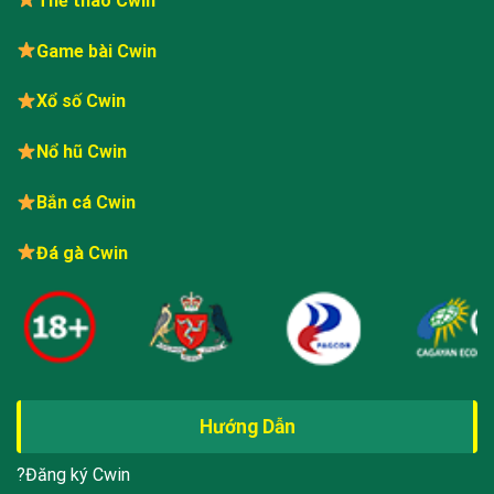
Thể thao Cwin
Game bài Cwin
Xổ số Cwin
Nổ hũ Cwin
Bắn cá Cwin
Đá gà Cwin
Hướng Dẫn
?Đăng ký Cwin