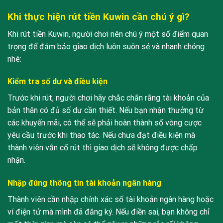
Khi thực hiện rút tiền Kuwin cần chú ý gì?
Khi rút tiền Kuwin, người chơi nên chú ý một số điểm quan
trọng để đảm bảo giao dịch luôn suôn sẻ và nhanh chóng
nhé:
Kiểm tra số dư và điều kiện
Trước khi rút, người chơi hãy chắc chắn rằng tài khoản của
bản thân có đủ số dư cần thiết. Nếu bạn nhận thưởng từ
các khuyến mãi, có thể sẽ phải hoàn thành số vòng cược
yêu cầu trước khi thao tác. Nếu chưa đạt điều kiện mà
thành viên vẫn cố rút thì giao dịch sẽ không được chấp
nhận.
Nhập đúng thông tin tài khoản ngân hàng
Thành viên cần nhập chính xác số tài khoản ngân hàng hoặc
ví điện tử mà mình đã đăng ký. Nếu điền sai, bạn không chỉ