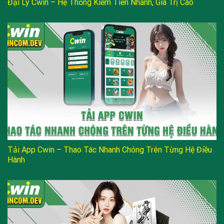
Đại Lý Cwin – Hệ Thống Kiếm Tiền Nhanh, Giá Trị Cao
Tải App Cwin – Thao Tác Nhanh Chóng Trên Từng Hệ Điều
Hành