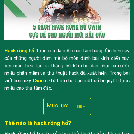
Hack rồng hổ
được xem là mối quan tâm hàng đầu hiện nay
của những người đam mê bộ môn đánh bài kinh điển này.
Với mục tiêu tạo ra thắng lợi lớn cho dân chơi cá cược,
nhiều phần mềm và thủ thuật hack đã xuất hiện. Trong bài
viết hôm nay,
Cwin
sẽ bật mí cho bạn một số bí quyết được
nhiều cao thủ tâm đắc.
Mục lục:
Thế nào là hack rồng hổ?
Hack rồng hổ
là việc sử dụng thủ thuật nhằm tối ưu hóa