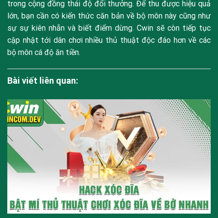
trong cộng đồng thái độ đổi thưởng. Để thu được hiệu quả
lớn, bạn cần có kiến thức căn bản về bộ môn này cũng như
sự sự kiên nhẫn và biết điểm dừng. Cwin sẽ còn tiếp tục
cập nhật tới dân chơi nhiều thủ thuật độc đáo hơn về các
bộ môn cá độ ăn tiền.
Bài viết liên quan: