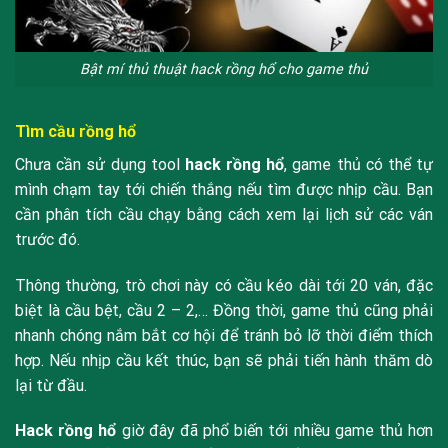
Bật mí thủ thuật hack rồng hổ cho game thủ
Tìm cầu rồng hổ
Chưa cần sử dụng tool
hack rồng hổ
, game thủ có thể tự
mình chạm tay tới chiến thắng nếu tìm được nhịp cầu. Bạn
cần phân tích cầu chạy bằng cách xem lại lịch sử các ván
trước đó.
Thông thường, trò chơi này có cầu kéo dài tới 20 ván, đặc
biệt là cầu bệt, cầu 2 – 2,… Đồng thời, game thủ cũng phải
nhanh chóng nắm bắt cơ hội để tránh bỏ lỡ thời điểm thích
hợp. Nếu nhịp cầu kết thúc, bạn sẽ phải tiến hành thăm dò
lại từ đầu.
Hack rồng hổ
giờ đây đã phổ biến tới nhiều game thủ hơn