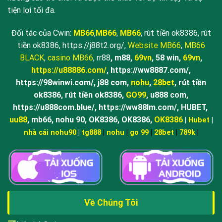
tiện lợi tối đa.
Đối tác của Cwin:
MB66
,
MB66
,
MB66
, rút tiền ok8386, rút
tiền ok8386
, https://j88t2.org/,
Website MB66
,
MB66
BLACK
,
casino MB66
, rr88
, m88,
69vn
, 58 win,
69vn
,
https://u88886.com/
, https://ww8887.com/,
https://98winwi.com/,
j88 com,
nohu
,
28bet
, rút tiền
ok8386, rút tiền ok8386,
GO99
, u888 com,
https://u888com.blue/, https://ww88lm.com/, HUBET,
uu88
, mb66, nohu 90,
OK8386, OK8386,
OK8386
|
Hubet
|
nhà cái nohu90
|
tg888
|
nohu
|
go 99
|
28bet
|
789k
|
Về Chúng Tôi