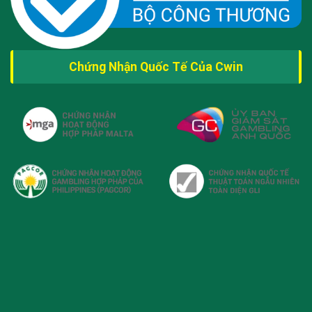
Chứng Nhận Quốc Tế Của Cwin