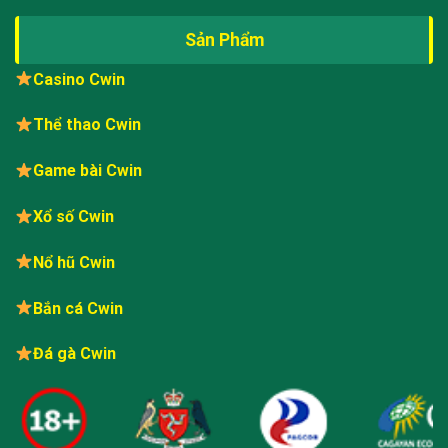
Sản Phẩm
Casino Cwin
Thể thao Cwin
Game bài Cwin
Xổ số Cwin
Nổ hũ Cwin
Bắn cá Cwin
Đá gà Cwin