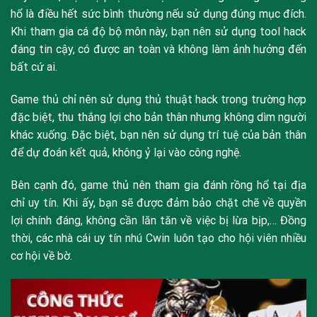
hổ là điều hết sức bình thường nếu sử dụng đúng mục đích.
Khi tham gia cá độ bộ môn này, bạn nên sử dụng tool hack
đáng tin cậy, có được an toàn và không làm ảnh hưởng đến
bất cứ ai.
Game thủ chỉ nên sử dụng thủ thuật hack trong trường hợp
đặc biệt, thu thắng lợi cho bản thân nhưng không dìm người
khác xuống. Đặc biệt, bạn nên sử dụng trí tuệ của bản thân
để dự đoán kết quả, không ỷ lại vào công nghệ.
Bên cạnh đó, game thủ nên tham gia đánh rồng hổ tại địa
chỉ uy tín. Khi ấy, bạn sẽ được đảm bảo chặt chẽ về quyền
lợi chính đáng, không cần lăn tăn về việc bị lừa bịp,… Đồng
thời, các nhà cái uy tín nhú Cwin luôn tạo cho hội viên nhiều
cơ hội về bờ.