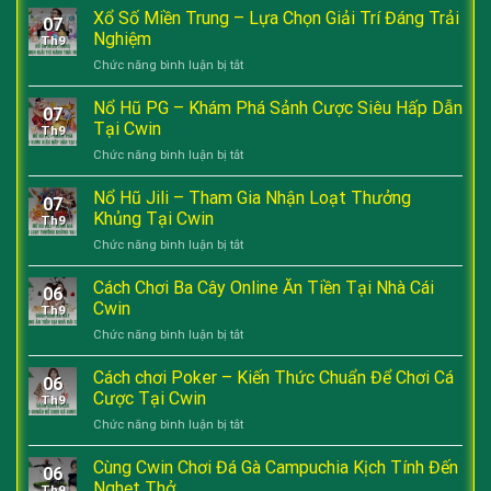
Số
Xổ Số Miền Trung – Lựa Chọn Giải Trí Đáng Trải
Trực
phút!
07
Miền
Tuyến
Nghiệm
Th9
Nam
Phục
ở
Chức năng bình luận bị tắt
–
Vụ
Xổ
Loại
Khách
Số
Nổ Hũ PG – Khám Phá Sảnh Cược Siêu Hấp Dẫn
Hình
Hàng
07
Miền
Giải
Tại Cwin
Th9
Trung
Trí
ở
Chức năng bình luận bị tắt
–
Hấp
Nổ
Lựa
Dẫn
Hũ
Nổ Hũ Jili – Tham Gia Nhận Loạt Thưởng
Chọn
Nhất
07
PG
Giải
Khủng Tại Cwin
2024
Th9
–
Trí
ở
Chức năng bình luận bị tắt
Khám
Đáng
Nổ
Phá
Trải
Hũ
Cách Chơi Ba Cây Online Ăn Tiền Tại Nhà Cái
Sảnh
Nghiệm
06
Jili
Cược
Cwin
Th9
–
Siêu
ở
Chức năng bình luận bị tắt
Tham
Hấp
Cách
Gia
Dẫn
Chơi
Cách chơi Poker – Kiến Thức Chuẩn Để Chơi Cá
Nhận
Tại
06
Ba
Loạt
Cược Tại Cwin
Cwin
Th9
Cây
Thưởng
ở
Chức năng bình luận bị tắt
Online
Khủng
Cách
Ăn
Tại
chơi
Cùng Cwin Chơi Đá Gà Campuchia Kịch Tính Đến
Tiền
Cwin
06
Poker
Tại
Nghẹt Thở
Th9